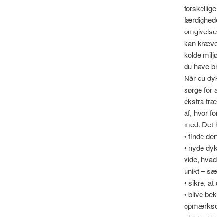
forskellig
færdighede
omgivelser
kan kræve 
kolde miljø
du have br
Når du dyk
sørge for 
ekstra tr
af, hvor f
med. Det hj
• finde de
• nyde dyk
vide, hvad 
unikt – sær
• sikre, at
• blive be
opmærkso