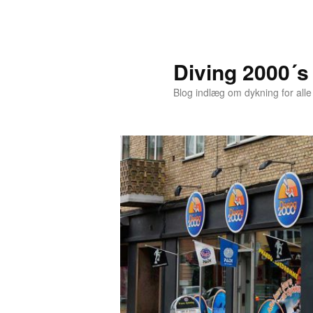
Fortsæt
til
primært
Diving 2000´s
indhold
Blog indlæg om dykning for alle 