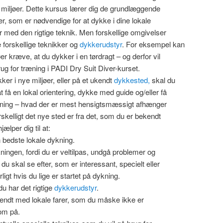
e miljøer. Dette kursus lærer dig de grundlæggende
r, som er nødvendige for at dykke i dine lokale
 med den rigtige teknik. Men forskellige omgivelser
forskellige teknikker og
dykkerudstyr
. For eksempel kan
er kræve, at du dykker i en tørdragt – og derfor vil
ug for træning i PADI Dry Suit Diver-kurset.
ker i nye miljøer, eller på et ukendt
dykkested,
skal du
at få en lokal orientering, dykke med guide og/eller få
æning – hvad der er mest hensigtsmæssigt afhænger
orskelligt det nye sted er fra det, som du er bekendt
ælper dig til at:
n bedste lokale dykning.
ningen, fordi du er veltilpas, undgå problemer og
du skal se efter, som er interessant, specielt eller
ligt hvis du lige er startet på dykning.
 du har det rigtige
dykkerudstyr
.
kendt med lokale farer, som du måske ikke er
m på.