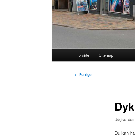
Hovedmenu
Forside
Sitemap
Indlægsnavigation
←
Forrige
Dyk
Udgivet de
Du kan hav