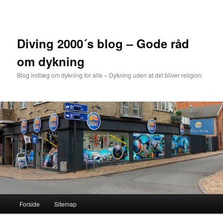
Fortsæt
til
primært
indhold
Diving 2000´s blog – Gode råd
om dykning
Blog indlæg om dykning for alle – Dykning uden at det bliver religion.
Hovedmenu
Forside
Sitemap