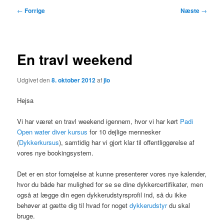
Indlægsnavigation
←
Forrige
Næste
→
En travl weekend
Udgivet den
8. oktober 2012
af
jlo
Hejsa
Vi har været en travl weekend igennem, hvor vi har kørt
Padi
Open water diver kursus
for 10 dejlige mennesker
(
Dykkerkursus
), samtidig har vi gjort klar til offentliggørelse af
vores nye bookingsystem.
Det er en stor fornøjelse at kunne presenterer vores nye kalender,
hvor du både har mulighed for se se dine dykkercertifikater, men
også at lægge din egen dykkerudstyrsprofil ind, så du ikke
behøver at gætte dig til hvad for noget
dykkerudstyr
du skal
bruge.