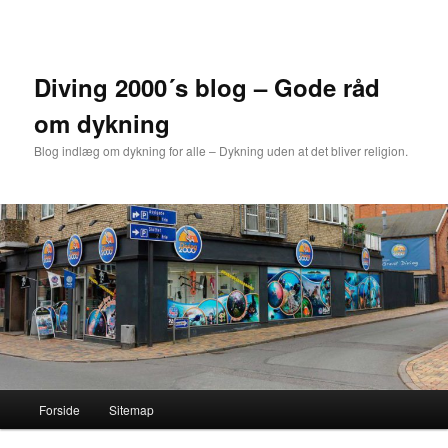
Fortsæt
til
primært
indhold
Diving 2000´s blog – Gode råd
om dykning
Blog indlæg om dykning for alle – Dykning uden at det bliver religion.
Hovedmenu
Forside
Sitemap