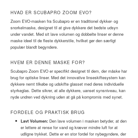
HVAD ER SCUBAPRO ZOOM EVO?
Zoom EVO-masken fra Scubapro er en traditionel dykker- og
snorkelmaske, designet til at give dykkere det bedste udsyn
under vandet. Med sit lave volumen og dobbelte linser er denne
maske ideel til de fleste dykkerstile, hvilket gør den særligt
populær blandt begyndere.
HVEM ER DENNE MASKE FOR?
Scubapro Zoom EVO er specifikt designet til dem, der måske har
brug for optiske linser. Med det innovative linseskiftesystem kan
dykkere nemt tilkøbe og udskifte glasset med deres individuelle
styrkeglas. Dette sikrer, at alle dykkere, uanset synsniveau, kan
nyde undren ved dykning uden at gå på kompromis med synet.
FORDELE OG PRAKTISK BRUG
Lavt Volumen:
Den lave volumen i masken betyder, at den
er lettere at rense for vand og kræver mindre luft for at
udligne trykket. Dette er en stor fordel for nybegyndere, der