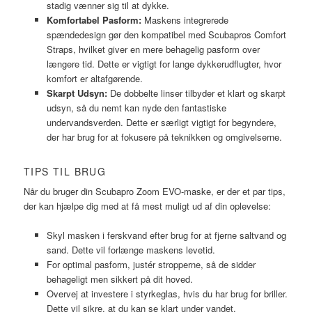
stadig vænner sig til at dykke.
Komfortabel Pasform:
Maskens integrerede
spændedesign gør den kompatibel med Scubapros Comfort
Straps, hvilket giver en mere behagelig pasform over
længere tid. Dette er vigtigt for lange dykkerudflugter, hvor
komfort er altafgørende.
Skarpt Udsyn:
De dobbelte linser tilbyder et klart og skarpt
udsyn, så du nemt kan nyde den fantastiske
undervandsverden. Dette er særligt vigtigt for begyndere,
der har brug for at fokusere på teknikken og omgivelserne.
TIPS TIL BRUG
Når du bruger din Scubapro Zoom EVO-maske, er der et par tips,
der kan hjælpe dig med at få mest muligt ud af din oplevelse:
Skyl masken i ferskvand efter brug for at fjerne saltvand og
sand. Dette vil forlænge maskens levetid.
For optimal pasform, justér stropperne, så de sidder
behageligt men sikkert på dit hoved.
Overvej at investere i styrkeglas, hvis du har brug for briller.
Dette vil sikre, at du kan se klart under vandet.