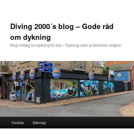
Fortsæt
til
primært
indhold
Diving 2000´s blog – Gode råd
om dykning
Blog indlæg om dykning for alle – Dykning uden at det bliver religion.
Hovedmenu
Forside
Sitemap