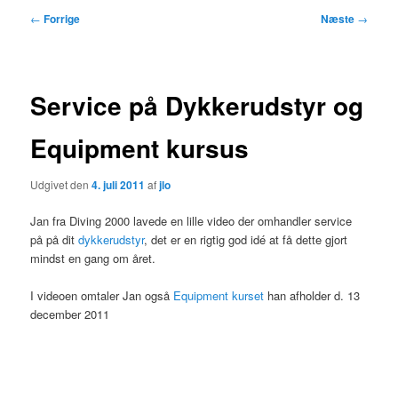
Indlægsnavigation
←
Forrige
Næste
→
Service på Dykkerudstyr og
Equipment kursus
Udgivet den
4. juli 2011
af
jlo
Jan fra Diving 2000 lavede en lille video der omhandler service
på på dit
dykkerudstyr
, det er en rigtig god idé at få dette gjort
mindst en gang om året.
I videoen omtaler Jan også
Equipment kurset
han afholder d. 13
december 2011