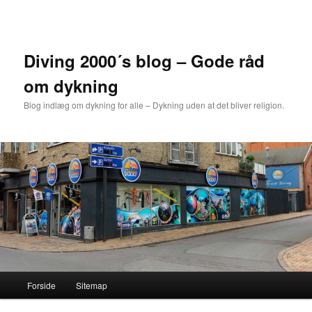
Fortsæt
til
primært
indhold
Diving 2000´s blog – Gode råd
om dykning
Blog indlæg om dykning for alle – Dykning uden at det bliver religion.
Hovedmenu
Forside
Sitemap