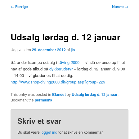
Indlægsnavigation
←
Forrige
Næste
→
Udsalg lørdag d. 12 januar
Udgivet den
29. december 2012
af
jlo
Så er der kæmpe udsalg i
Diving 2000
. – vi slå dørende op til et
hav af gode tilbud på
dykkerudstyr
– lørdag d. 12 januar kl. 9:00
– 14-00 – vi glæder os til at se dig.
http://www.shop-diving2000.dk/group.asp?group=229
This entry was posted in
Blandet
by
Udsalg lørdag d. 12 januar
.
Bookmark the
permalink
.
Skriv et svar
Du skal være
logget ind
for at skrive en kommentar.