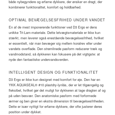
både nybegyndere og erfarne dykkere, der ønsker en dragt, der
kombinerer funktionalitet, komfort og holdbarhed.
OPTIMAL BEVÆGELSESFRIHED UNDER VANDET
En af de mest imponerende funktioner ved D3 Ergo er dens
unikke Tri-Lam-materiale. Dette letvægtsmateriale er ikke kun
stærkt, men leverer også enestående bevægelsesfrihed, hvilket
er essentielt, når man bevæger sig mellem koralrev eller under
vandets overflade. Den strømlinede pasform reducerer træk og
vandmodstand, så dykkeren kan fokusere på det vigtigste: at
nyde den fantastiske undervandsverden.
INTELLIGENT DESIGN OG FUNKTIONALITET
D3 Ergo er ikke kun designet med komfort for øje. Den har en
YKK AQUASEAL® #10 plastdry-lynlås, der er let tilgængelig og
fleksibel, hvilket gør det muligt for dykkeren at tage dragten af og
på uden besvær. Den anatomiske pasform med forformede
ærmer og ben giver en ekstra dimension til bevægelsesfriheden.
Dette er især nyttigt for erfarne dykkere, der ofte justerer deres
position under dykket.