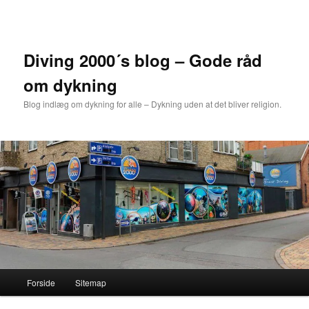
Fortsæt
til
primært
indhold
Diving 2000´s blog – Gode råd
om dykning
Blog indlæg om dykning for alle – Dykning uden at det bliver religion.
Hovedmenu
Forside
Sitemap