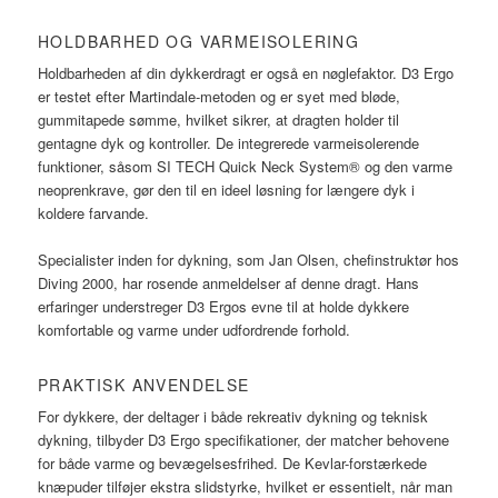
HOLDBARHED OG VARMEISOLERING
Holdbarheden af din dykkerdragt er også en nøglefaktor. D3 Ergo
er testet efter Martindale-metoden og er syet med bløde,
gummitapede sømme, hvilket sikrer, at dragten holder til
gentagne dyk og kontroller. De integrerede varmeisolerende
funktioner, såsom SI TECH Quick Neck System® og den varme
neoprenkrave, gør den til en ideel løsning for længere dyk i
koldere farvande.
Specialister inden for dykning, som Jan Olsen, chefinstruktør hos
Diving 2000, har rosende anmeldelser af denne dragt. Hans
erfaringer understreger D3 Ergos evne til at holde dykkere
komfortable og varme under udfordrende forhold.
PRAKTISK ANVENDELSE
For dykkere, der deltager i både rekreativ dykning og teknisk
dykning, tilbyder D3 Ergo specifikationer, der matcher behovene
for både varme og bevægelsesfrihed. De Kevlar-forstærkede
knæpuder tilføjer ekstra slidstyrke, hvilket er essentielt, når man