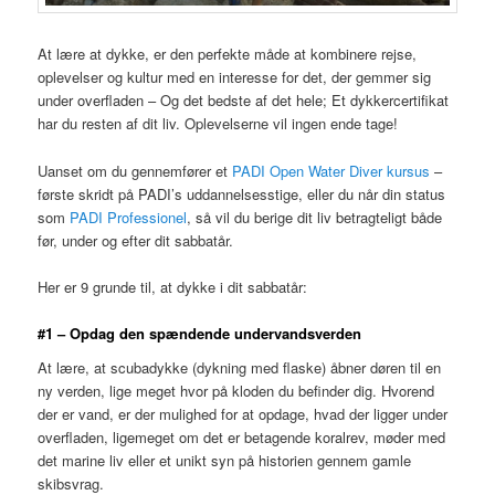
At lære at dykke, er den perfekte måde at kombinere rejse,
oplevelser og kultur med en interesse for det, der gemmer sig
under overfladen – Og det bedste af det hele; Et dykkercertifikat
har du resten af dit liv. Oplevelserne vil ingen ende tage!
Uanset om du gennemfører et
PADI Open Water Diver kursus
–
første skridt på PADI’s uddannelsesstige, eller du når din status
som
PADI Professionel
, så vil du berige dit liv betragteligt både
før, under og efter dit sabbatår.
Her er 9 grunde til, at dykke i dit sabbatår:
#1 – Opdag den spændende undervandsverden
At lære, at scubadykke (dykning med flaske) åbner døren til en
ny verden, lige meget hvor på kloden du befinder dig. Hvorend
der er vand, er der mulighed for at opdage, hvad der ligger under
overfladen, ligemeget om det er betagende koralrev, møder med
det marine liv eller et unikt syn på historien gennem gamle
skibsvrag.