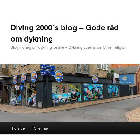
Fortsæt
til
primært
indhold
Diving 2000´s blog – Gode råd
om dykning
Blog indlæg om dykning for alle – Dykning uden at det bliver religion.
Hovedmenu
Forside
Sitemap