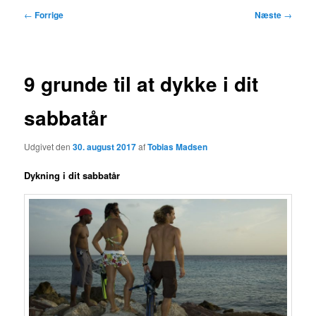
Indlægsnavigation
←
Forrige
Næste
→
9 grunde til at dykke i dit
sabbatår
Udgivet den
30. august 2017
af
Tobias Madsen
Dykning i dit sabbatår