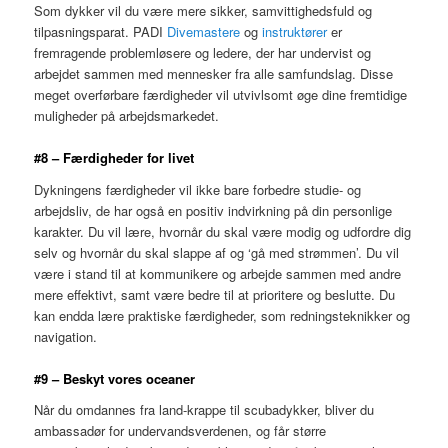
Som dykker vil du være mere sikker, samvittighedsfuld og
tilpasningsparat. PADI
Divemastere
og
instruktører
er
fremragende problemløsere og ledere, der har undervist og
arbejdet sammen med mennesker fra alle samfundslag. Disse
meget overførbare færdigheder vil utvivlsomt øge dine fremtidige
muligheder på arbejdsmarkedet.
#8 – Færdigheder for livet
Dykningens færdigheder vil ikke bare forbedre studie- og
arbejdsliv, de har også en positiv indvirkning på din personlige
karakter. Du vil lære, hvornår du skal være modig og udfordre dig
selv og hvornår du skal slappe af og ‘gå med strømmen’. Du vil
være i stand til at kommunikere og arbejde sammen med andre
mere effektivt, samt være bedre til at prioritere og beslutte. Du
kan endda lære praktiske færdigheder, som redningsteknikker og
navigation.
#9 – Beskyt vores oceaner
Når du omdannes fra land-krappe til scubadykker, bliver du
ambassadør for undervandsverdenen, og får større