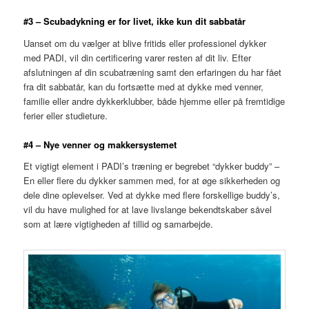
#3 – Scubadykning er for livet, ikke kun dit sabbatår
Uanset om du vælger at blive fritids eller professionel dykker
med PADI, vil din certificering varer resten af ​​dit liv. Efter
afslutningen af ​​din scubatræning samt den erfaringen du har fået
fra dit sabbatår, kan du fortsætte med at dykke med venner,
familie eller andre dykkerklubber, både hjemme eller på fremtidige
ferier eller studieture.
#4 – Nye venner og makkersystemet
Et vigtigt element i PADI’s træning er begrebet “dykker buddy” –
En eller flere du dykker sammen med, for at øge sikkerheden og
dele dine oplevelser. Ved at dykke med flere forskellige buddy’s,
vil du have mulighed for at lave livslange bekendtskaber såvel
som at lære vigtigheden af ​​tillid og samarbejde.