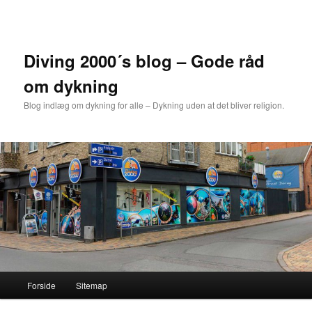
Fortsæt
Fortsæt
til
til
primært
sekundært
indhold
indhold
Diving 2000´s blog – Gode råd
om dykning
Blog indlæg om dykning for alle – Dykning uden at det bliver religion.
Hovedmenu
Forside
Sitemap