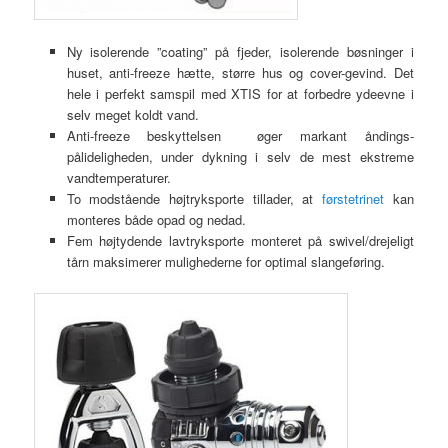
Ny isolerende ”coating” på fjeder, isolerende bøsninger i
huset, anti-freeze hætte, større hus og cover-gevind. Det
hele i perfekt samspil med XTIS for at forbedre ydeevne i
selv meget koldt vand.
Anti-freeze beskyttelsen øger markant åndings-
pålideligheden, under dykning i selv de mest ekstreme
vandtemperaturer.
To modstående højtryksporte tillader, at
førstetrinet
kan
monteres både opad og nedad.
Fem højtydende lavtryksporte monteret på swivel/drejeligt
tårn maksimerer mulighederne for optimal slangeføring.