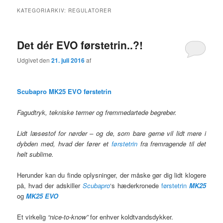
KATEGORIARKIV:
REGULATORER
Det dér EVO førstetrin..?!
Udgivet den
21. juli 2016
af
Scubapro MK25 EVO førstetrin
Fagudtryk, tekniske termer og fremmedartede begreber.
Lidt læsestof for nørder – og de, som bare gerne vil lidt mere i
dybden med, hvad der fører et
førstetrin
fra fremragende til det
helt sublime.
Herunder kan du finde oplysninger, der måske gør dig lidt klogere
på, hvad der adskiller
Scubapro
‘s hæderkronede
førstetrin
MK25
og
MK25 EVO
Et virkelig
“nice-to-know”
for enhver koldtvandsdykker.