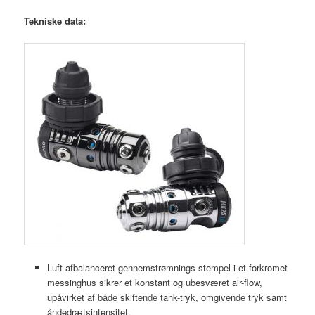
Tekniske data:
Luft-afbalanceret gennemstrømnings-stempel i et forkromet
messinghus sikrer et konstant og ubesværet air-flow,
upåvirket af både skiftende tank-tryk, omgivende tryk samt
åndedrætsintensitet.