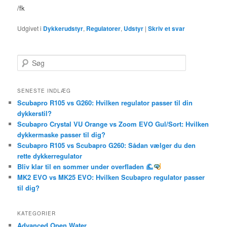
/fk
Udgivet i
Dykkerudstyr
,
Regulatorer
,
Udstyr
|
Skriv et svar
S
ø
g
SENESTE INDLÆG
Scubapro R105 vs G260: Hvilken regulator passer til din
dykkerstil?
Scubapro Crystal VU Orange vs Zoom EVO Gul/Sort: Hvilken
dykkermaske passer til dig?
Scubapro R105 vs Scubapro G260: Sådan vælger du den
rette dykkerregulator
Bliv klar til en sommer under overfladen
MK2 EVO vs MK25 EVO: Hvilken Scubapro regulator passer
til dig?
KATEGORIER
Advanced Open Water