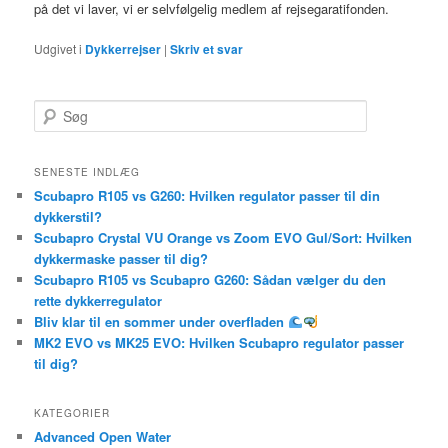
på det vi laver, vi er selvfølgelig medlem af rejsegaratifonden.
Udgivet i
Dykkerrejser
|
Skriv et svar
S
ø
g
SENESTE INDLÆG
Scubapro R105 vs G260: Hvilken regulator passer til din
dykkerstil?
Scubapro Crystal VU Orange vs Zoom EVO Gul/Sort: Hvilken
dykkermaske passer til dig?
Scubapro R105 vs Scubapro G260: Sådan vælger du den
rette dykkerregulator
Bliv klar til en sommer under overfladen
MK2 EVO vs MK25 EVO: Hvilken Scubapro regulator passer
til dig?
KATEGORIER
Advanced Open Water