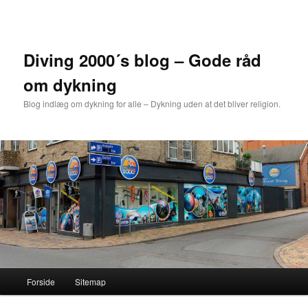
Fortsæt
Fortsæt
til
til
primært
sekundært
indhold
indhold
Diving 2000´s blog – Gode råd
om dykning
Blog indlæg om dykning for alle – Dykning uden at det bliver religion.
Hovedmenu
Forside
Sitemap